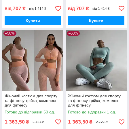
707
707
від
₴
від
₴
від 1 414 ₴
від 1 414 ₴
Купити
Купити
–50%
–50%
Жіночий костюм для спорту
Жіночий костюм для спорту
та фітнесу трійка, комплект
та фітнесу трійка, комплект
для фітнесу
для фітнесу
лосини+топ+рашгард на
лосини+топ+рашгард рубчик
Готово до відправки 50 од.
Готово до відправки 1 од.
блискавці
м'ятний колір
1 363,50
1 363,50
₴
₴
2 727 ₴
2 727 ₴