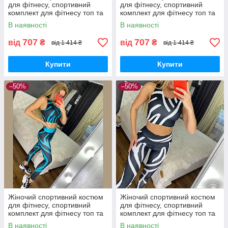
для фітнесу, спортивний
для фітнесу, спортивний
комплект для фітнесу топ та
комплект для фітнесу топ та
лосини Damask 09
лосини Damask 10
В наявності
В наявності
707
707
від
₴
від
₴
від 1 414 ₴
від 1 414 ₴
Купити
Купити
–50%
–50%
Жіночий спортивний костюм
Жіночий спортивний костюм
для фітнесу, спортивний
для фітнесу, спортивний
комплект для фітнесу топ та
комплект для фітнесу топ та
лосини Damask 11
лосини Damask 12
В наявності
В наявності