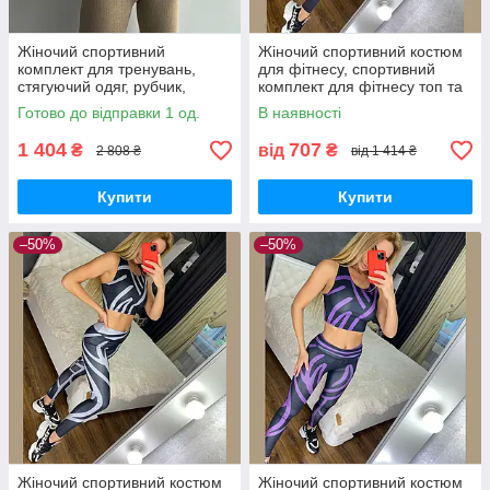
Жіночий спортивний
Жіночий спортивний костюм
комплект для тренувань,
для фітнесу, спортивний
стягуючий одяг, рубчик,
комплект для фітнесу топ та
лосини+топ+рашгард,
лосини Damask 08
Готово до відправки 1 од.
В наявності
костюм для фітнесу
1 404
707
₴
від
₴
2 808 ₴
від 1 414 ₴
Купити
Купити
–50%
–50%
Жіночий спортивний костюм
Жіночий спортивний костюм