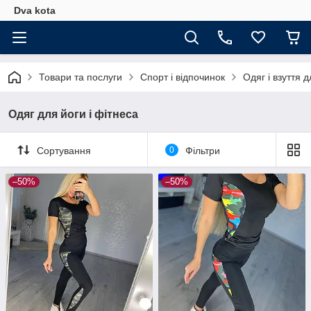
Dva kota
Товари та послуги
Спорт і відпочинок
Одяг і взуття 
Одяг для йоги і фітнеса
Сортування
0
Фільтри
–50%
–50%