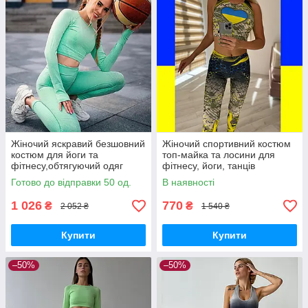
Жіночий яскравий безшовний
Жіночий спортивний костюм
костюм для йоги та
топ-майка та лосини для
фітнесу,обтягуючий одяг
фітнесу, йоги, танців
рашгард та лосини
патріотичний принт
Готово до відправки 50 од.
В наявності
1 026
770
₴
₴
2 052 ₴
1 540 ₴
Купити
Купити
–50%
–50%