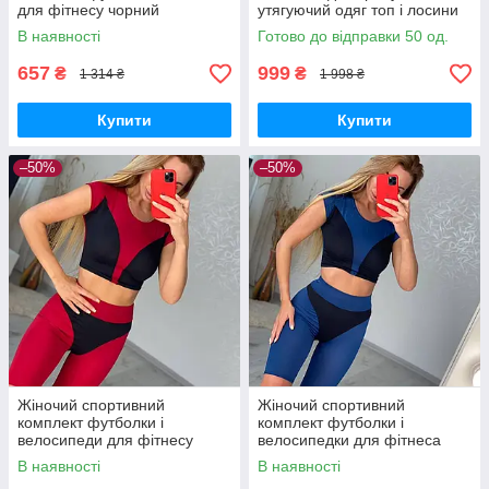
для фітнесу чорний
утягуючий одяг топ і лосини
безшовний, костюм для
В наявності
Готово до відправки 50 од.
фітнесу.
657
999
₴
₴
1 314 ₴
1 998 ₴
Купити
Купити
–50%
–50%
Жіночий спортивний
Жіночий спортивний
комплект футболки і
комплект футболки і
велосипеди для фітнесу
велосипедки для фітнеса
червоний
синій
В наявності
В наявності