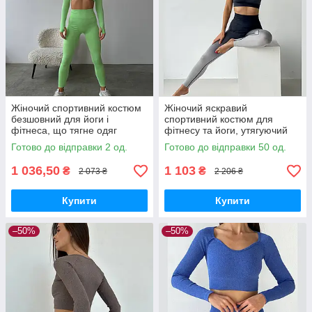
Жіночий спортивний костюм
Жіночий яскравий
безшовний для йоги і
спортивний костюм для
фітнеса, що тягне одяг
фітнесу та йоги, утягуючий
рашгард і лосини салатовий
одяг топ та лосини сірий
Готово до відправки 2 од.
Готово до відправки 50 од.
1 036,50
1 103
₴
₴
2 073 ₴
2 206 ₴
Купити
Купити
–50%
–50%