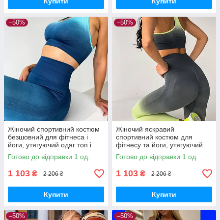
Купити
Купити
–50%
–50%
Жіночий спортивний костюм
Жіночий яскравий
безшовний для фітнеса і
спортивний костюм для
йоги, утягуючий одяг топ і
фітнесу та йоги, утягуючий
лосини щільні голубий
одяг топ та лосини щільна
Готово до відправки 1 од.
Готово до відправки 1 од.
салатовий
1 103
1 103
₴
₴
2 206 ₴
2 206 ₴
Купити
Купити
–50%
–50%