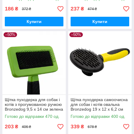
186
237
₴
₴
372 ₴
474 ₴
Купити
Купити
–50%
–50%
Щітка пуходерка для собак і
Щітка пуходерка самоочисна
котів з прогумованою ручкою
для собак і котів овальна
Bronzedog 9,5 х 14 см зелена
Bronzedog 19 х 12 х 6,2 см
жовта з чорним
Готово до відправки 470 од.
Готово до відправки 400 од.
203
339
₴
₴
406 ₴
678 ₴