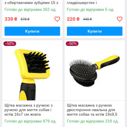
з обертаючими зубцями 15 х
гладкошерстих і
9 см жовтий
довгошерстих собак з 19-18
Готово до відправки 262 од.
Готово до відправки 5 од.
металевими зубами
339
220
₴
₴
678 ₴
440 ₴
Купити
Купити
–50%
–50%
Щітка масажна з ручкою з
Щітка масажна з ручкою
ручкою для миття собак і
двостороння овальна для
котів 16x7 см жовта
миття собак та котів 19х9,5
см
Готово до відправки 879 од.
Готово до відправки 218 од.