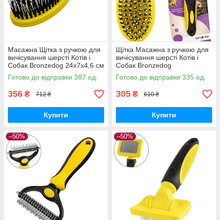
Масажна Щітка з ручкою для
Щітка Масажна з ручкою для
вичісування шерсті Котів і
вичісування шерсті Котів і
Собак Bronzedog 24х7х4,6 см
Собак Bronzedog
20,5х5,5х4,5 см
Готово до відправки 387 од.
Готово до відправки 335 од.
356
305
₴
₴
712 ₴
610 ₴
Купити
Купити
–50%
–50%