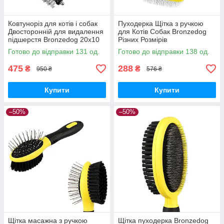
Ковтуноріз для котів і собак
Пуходерка Щітка з ручкою
Двосторонній для видалення
для Котів Собак Bronzedog
підшерстя Bronzedog 20х10
Різних Розмірів
см
Готово до відправки 131 од.
Готово до відправки 138 од.
475
288
₴
₴
950 ₴
576 ₴
Купити
Купити
–50%
–50%
Щітка масажна з ручкою
Щітка пуходерка Bronzedog