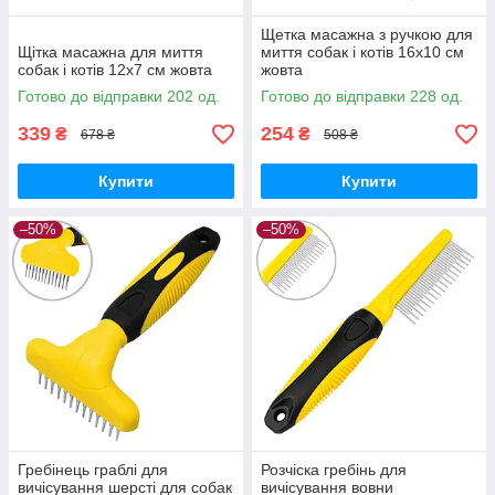
Щетка масажна з ручкою для
Щітка масажна для миття
миття собак і котів 16x10 см
собак і котів 12x7 см жовта
жовта
Готово до відправки 202 од.
Готово до відправки 228 од.
339
254
₴
₴
678 ₴
508 ₴
Купити
Купити
–50%
–50%
Гребінець граблі для
Розчіска гребінь для
вичісування шерсті для собак
вичісування вовни