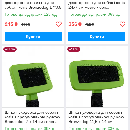
двостороння овальна для
двостороння для собак і котів
собак і котів Bronzedog 17*3,5
24х7 см жовто-чорна
см
Готово до відправки 128 од.
Готово до відправки 363 од.
245
356
₴
₴
490 ₴
712 ₴
Купити
Купити
–50%
–50%
Щітка пуходерка для собак і
Щітка пуходерка для собак і
котів з прогумованою ручкою
котів з прогумованою ручкою
Bronzedog 7 х 14 см зелена
Bronzedog 11,5 х 14 см
зелена
Готово до відправки 398 од.
Готово до відправки 336 од.