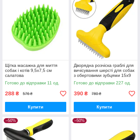
Щітка масажна для миття
Дворядна розчіска граблі для
собак і котів 9,5x7,5 см
вичісування шерсті для собак
салатова
з обертовими зубцями 15х9
см жовта
Готово до відправки 11 од.
Готово до відправки 227 од.
288
390
₴
₴
576 ₴
780 ₴
Купити
Купити
–50%
–50%