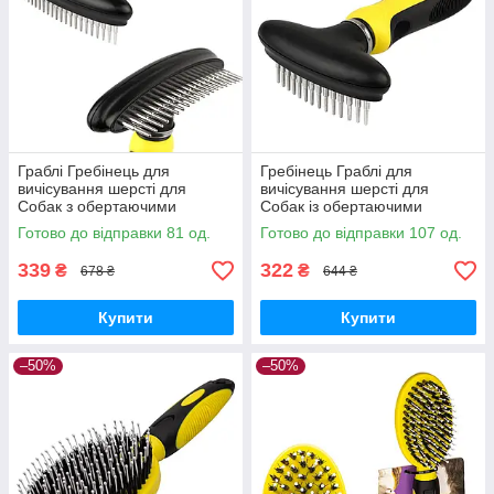
Граблі Гребінець для
Гребінець Граблі для
вичісування шерсті для
вичісування шерсті для
Собак з обертаючими
Собак із обертаючими
зубцями Однорядна Округла
зубцями Округлий
Готово до відправки 81 од.
Готово до відправки 107 од.
16*12 см
Однорядний 16*9 см
339
322
₴
₴
678 ₴
644 ₴
Купити
Купити
–50%
–50%