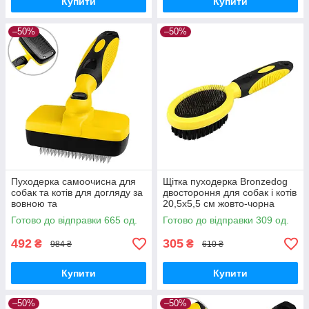
Купити
Купити
–50%
–50%
Пуходерка самоочисна для
Щітка пуходерка Bronzedog
собак та котів для догляду за
двостороння для собак і котів
вовною та
20,5х5,5 см жовто-чорна
підшерстком 18х10 см жовто-
Готово до відправки 665 од.
Готово до відправки 309 од.
чорна
492
305
₴
₴
984 ₴
610 ₴
Купити
Купити
–50%
–50%