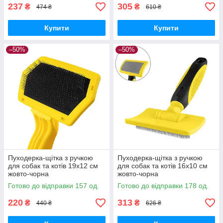
237
305
₴
₴
474 ₴
610 ₴
Купити
Купити
–50%
–50%
Пуходерка-щітка з ручкою
Пуходерка-щітка з ручкою
для собак та котів 19х12 см
для собак та котів 16х10 см
жовто-чорна
жовто-чорна
Готово до відправки 157 од.
Готово до відправки 178 од.
220
313
₴
₴
440 ₴
626 ₴