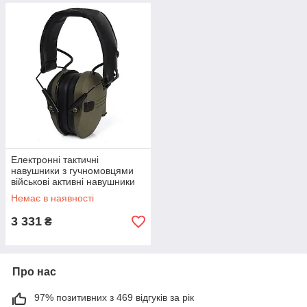
Електроннi тактичні
навушники з гучномовцями
вiйськовi активнi навушники
для стрільби
Немає в наявності
3 331
₴
Про нас
97% позитивних з 469 відгуків за рік