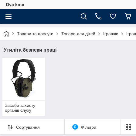
Dva kota
Товари та послуги
Товари для дітей
Іграшки
Ігра
Утиліта безпеки праці
Засоби захисту
органів слуху
Сортування
0
Фільтри