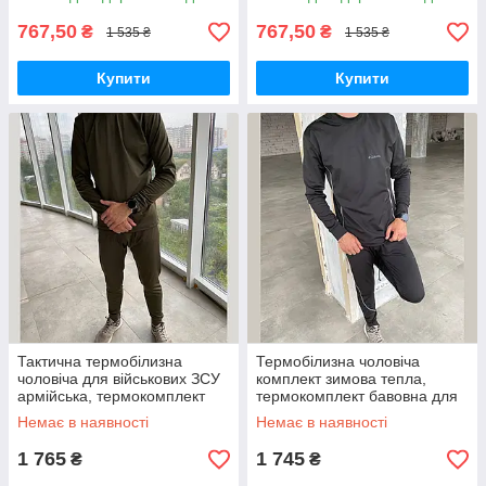
767,50
767,50
₴
₴
1 535 ₴
1 535 ₴
Купити
Купити
Тактична термобілизна
Термобілизна чоловіча
чоловіча для військових ЗСУ
комплект зимова тепла,
армійська, термокомплект
термокомплект бавовна для
бавовна для чоловіків хакі
чоловіків чорна
Немає в наявності
Немає в наявності
1 765
1 745
₴
₴