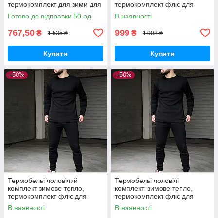
термокомплект для зими для
термокомплект фліс для
чоловіків Туреччина хакі
чоловіків чорний S
Готово до відправки 50 од.
В наявності
767,50
999
₴
₴
1 535 ₴
1 998 ₴
Купити
Купити
–50%
–50%
Термобельі чоловічий
Термобельі чоловічі
комплект зимове тепло,
комплекті зимове тепло,
термокомплект фліс для
термокомплект фліс для
чоловіків чорне L
чоловіків чорне XL
В наявності
В наявності