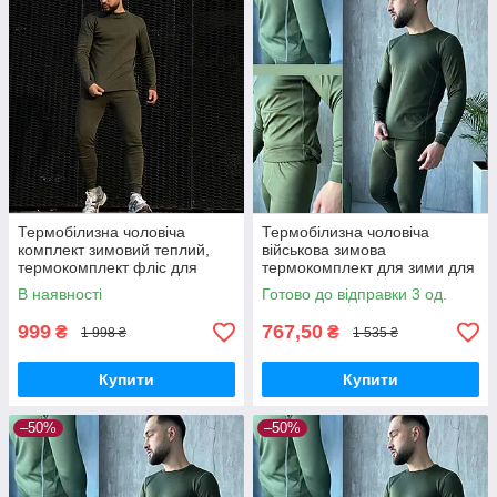
Термобілизна чоловіча
Термобілизна чоловіча
комплект зимовий теплий,
військова зимова
термокомплект фліс для
термокомплект для зими для
чоловіків хакі XXL
чоловіків Туреччина хакі
В наявності
Готово до відправки 3 од.
999
767,50
₴
₴
1 998 ₴
1 535 ₴
Купити
Купити
–50%
–50%