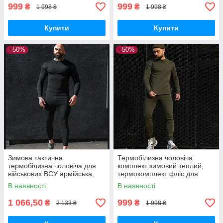
999
999
₴
₴
1 998 ₴
1 998 ₴
Купити
Купити
–50%
–50%
Зимова тактична
Термобілизна чоловіча
термобілизна чоловіча для
комплект зимовий теплий,
військових ВСУ армійська,
термокомплект фліс для
термокомплект для чоловіків
чоловіків хакі M
В наявності
В наявності
чорний XL
1 066,50
999
₴
₴
2 133 ₴
1 998 ₴