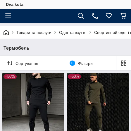
Dva kota
Товари та послуги
Одяг та взуття
Спортивний одяг і 
Термобель
Сортування
0
Фільтри
–50%
–50%