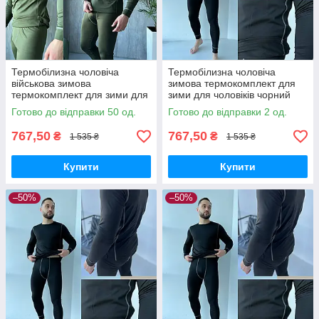
Термобілизна чоловіча
Термобілизна чоловіча
військова зимова
зимова термокомплект для
термокомплект для зими для
зими для чоловіків чорний
чоловіків Туреччина хакі
Туреччина
Готово до відправки 50 од.
Готово до відправки 2 од.
767,50
767,50
₴
₴
1 535 ₴
1 535 ₴
Купити
Купити
–50%
–50%