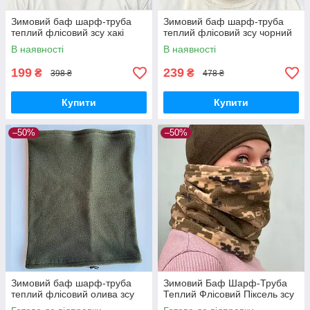
Зимовий баф шарф-труба
Зимовий баф шарф-труба
теплий флісовий зсу хакі
теплий флісовий зсу чорний
В наявності
В наявності
199
239
₴
₴
398 ₴
478 ₴
Купити
Купити
–50%
–50%
Зимовий баф шарф-труба
Зимовий Баф Шарф-Труба
теплий флісовий олива зсу
Теплий Флісовий Піксель зсу