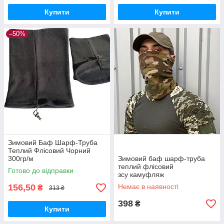
Купити
Купити
–50%
Зимовий Баф Шарф-Труба
Теплий Флісовий Чорний
300гр/м
Зимовий баф шарф-труба
теплий флісовий
Готово до відправки
зсу камуфляж
156,50
Немає в наявності
₴
313 ₴
398
₴
Купити