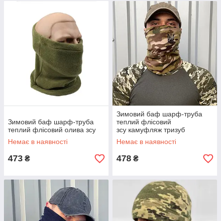
Зимовий баф шарф-труба
Зимовий баф шарф-труба
теплий флісовий
теплий флісовий олива зсу
зсу камуфляж тризуб
Немає в наявності
Немає в наявності
473
478
₴
₴