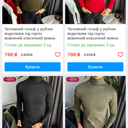
Чоловічий гольф у рубчик
Чоловічий гольф у рубчик
водолазка під горло
водолазка під горло
вовняний класичний вовна-
вовняний класичний вовна-
акрил Туреччина хакі
акрил Туреччина червоний
Готово до відправки 3 од.
Готово до відправки 3 од.
788
788
₴
₴
1 576 ₴
1 576 ₴
Купити
Купити
–50%
–50%