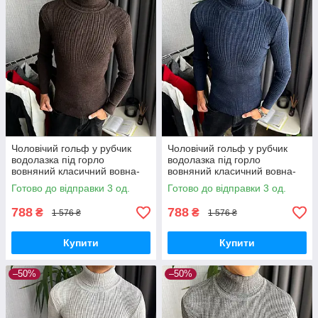
Чоловічий гольф у рубчик
Чоловічий гольф у рубчик
водолазка під горло
водолазка під горло
вовняний класичний вовна-
вовняний класичний вовна-
акрил Туреччина коричневий
акрил Туреччина синій
Готово до відправки 3 од.
Готово до відправки 3 од.
788
788
₴
₴
1 576 ₴
1 576 ₴
Купити
Купити
–50%
–50%