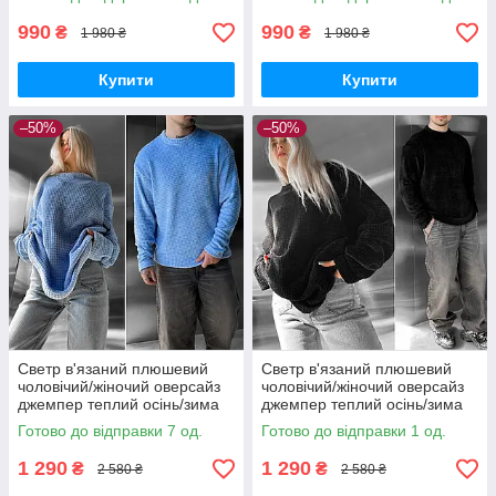
990
990
₴
₴
1 980 ₴
1 980 ₴
Купити
Купити
–50%
–50%
Светр в'язаний плюшевий
Светр в'язаний плюшевий
чоловічий/жіночий оверсайз
чоловічий/жіночий оверсайз
джемпер теплий осінь/зима
джемпер теплий осінь/зима
синій
чорний
Готово до відправки 7 од.
Готово до відправки 1 од.
1 290
1 290
₴
₴
2 580 ₴
2 580 ₴