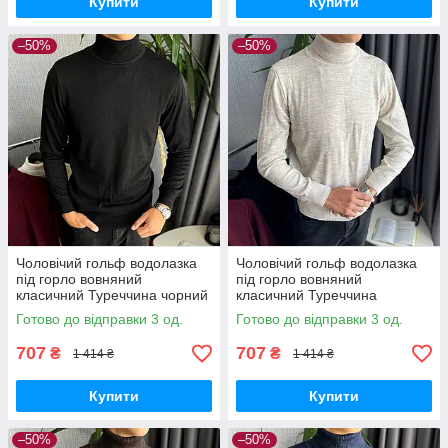
Купити
Купити
–50%
–50%
Чоловічий гольф водолазка
Чоловічий гольф водолазка
під горло вовняний
під горло вовняний
класичний Туреччина чорний
класичний Туреччина
бежевий
Готово до відправки 3 од.
Готово до відправки 3 од.
707
707
₴
₴
1 414 ₴
1 414 ₴
Купити
Купити
–50%
–50%