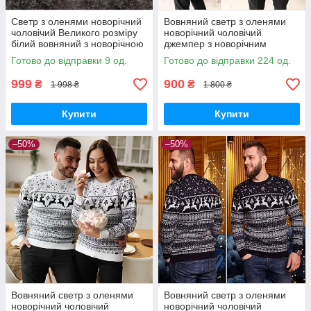
Светр з оленями новорічний
Вовняний светр з оленями
чоловічий Великого розміру
новорічний чоловічий
білий вовняний з новорічною
джемпер з новорічним
тематикою
принтом червоний
Готово до відправки 9 од.
Готово до відправки 224 од.
999
900
₴
₴
1 998 ₴
1 800 ₴
Купити
Купити
–50%
–50%
Вовняний светр з оленями
Вовняний светр з оленями
новорічний чоловічий
новорічний чоловічий