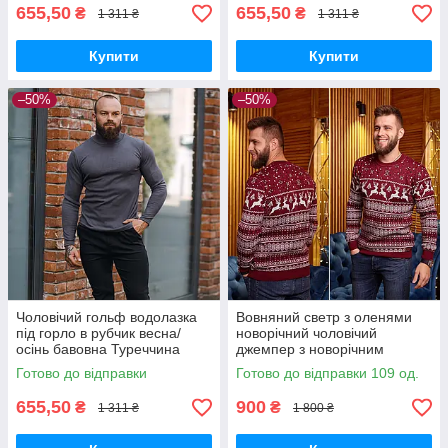
655,50
655,50
₴
₴
1 311 ₴
1 311 ₴
Купити
Купити
–50%
–50%
Чоловічий гольф водолазка
Вовняний светр з оленями
під горло в рубчик весна/
новорічний чоловічий
осінь бавовна Туреччина
джемпер з новорічним
графіт
принтом бордо
Готово до відправки
Готово до відправки 109 од.
655,50
900
₴
₴
1 311 ₴
1 800 ₴