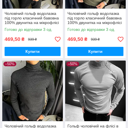
Чоловічий гольф водолазка
Чоловічий гольф водолазка
під горло класичний бавовна
під горло класичний бавовна
100% двунитка на мікрофлісі
100% двунитка на мікрофлісі
чорний
хакі
Готово до відправки 3 од.
Готово до відправки 3 од.
469,50
469,50
₴
₴
939 ₴
939 ₴
Купити
Купити
–50%
–50%
Чоловічий гольф водолазка
Гольф чоловічий на флісі в