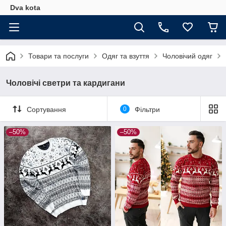
Dva kota
Товари та послуги
Одяг та взуття
Чоловічий одяг
Чоловічі светри та кардигани
Сортування
0
Фільтри
–50%
–50%