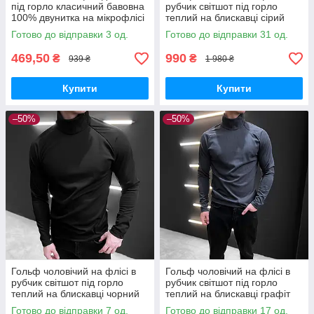
під горло класичний бавовна
рубчик світшот під горло
100% двунитка на мікрофлісі
теплий на блискавці сірий
графіт
Готово до відправки 3 од.
Готово до відправки 31 од.
469,50
990
₴
₴
939 ₴
1 980 ₴
Купити
Купити
–50%
–50%
Гольф чоловічий на флісі в
Гольф чоловічий на флісі в
рубчик світшот під горло
рубчик світшот під горло
теплий на блискавці чорний
теплий на блискавці графіт
Готово до відправки 7 од.
Готово до відправки 17 од.