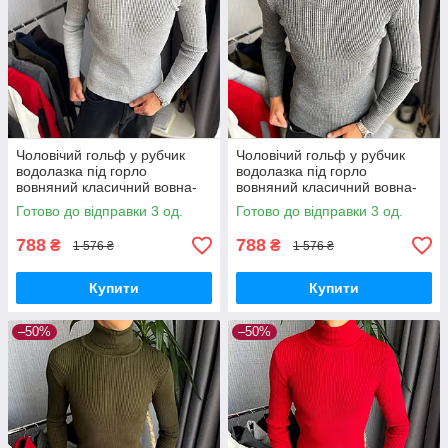
Чоловічий гольф у рубчик
Чоловічий гольф у рубчик
водолазка під горло
водолазка під горло
вовняний класичний вовна-
вовняний класичний вовна-
акрил Туреччина світло сірий
акрил Туреччина графіт
Готово до відправки 3 од.
Готово до відправки 3 од.
788
788
₴
₴
1 576 ₴
1 576 ₴
Купити
Купити
–50%
–50%