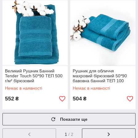
Великий Рушник Банний
Рушник для обличчя
Tender Touch 50*90 ТЕП 500
махровий бірюзовий 50*90
г/м² бірюзовий
бавовна банний ТЕП 100
cotton з петелькою «Honey»
Немає в наявності
Немає в наявності
552
504
₴
₴
Показати ще
1
/ 2