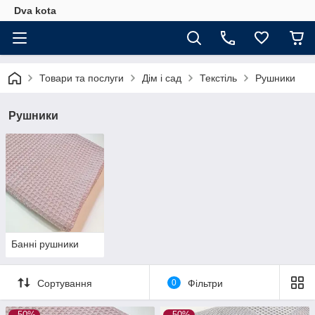
Dva kota
Товари та послуги
Дім і сад
Текстіль
Рушники
Рушники
Банні рушники
Сортування
0
Фільтри
–50%
–50%