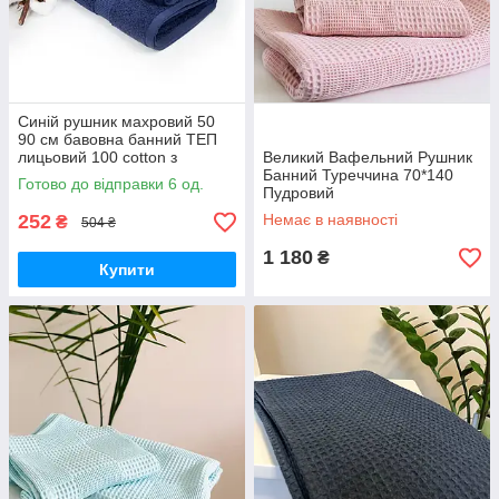
Синій рушник махровий 50
90 см бавовна банний ТЕП
лицьовий 100 cotton з
Великий Вафельний Рушник
петелькою «Honey» Dark
Банний Туреччина 70*140
Готово до відправки 6 од.
Blue
Пудровий
252
Немає в наявності
₴
504 ₴
1 180
₴
Купити