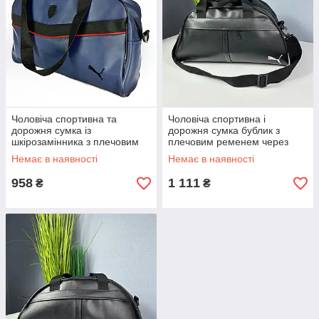
Чоловіча спортивна та
Чоловіча спортивна і
дорожня сумка із
дорожня сумка бублик з
шкірозамінника з плечовим
плечовим ременем через
ременем через плече синя
плече чорна
Немає в наявності
Немає в наявності
958
1 111
₴
₴