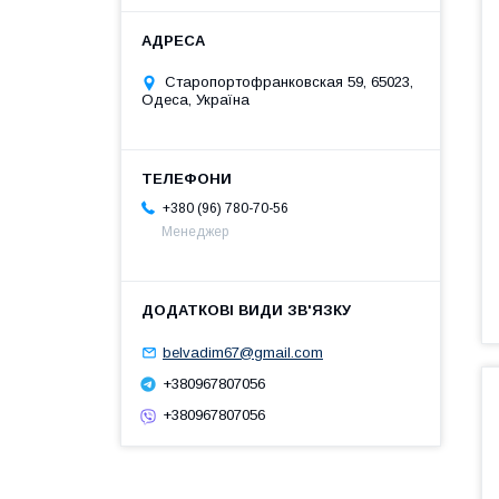
Старопортофранковская 59, 65023,
Одеса, Україна
+380 (96) 780-70-56
Менеджер
belvadim67@gmail.com
+380967807056
+380967807056