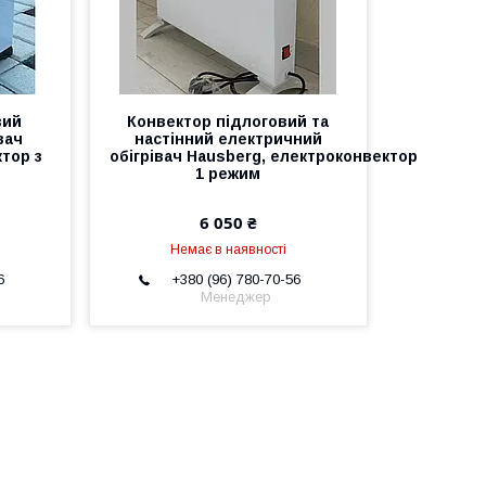
вий
Конвектор підлоговий та
вач
настінний електричний
ктор з
обігрівач Hausberg, електроконвектор
1 режим
6 050 ₴
Немає в наявності
6
+380 (96) 780-70-56
Менеджер