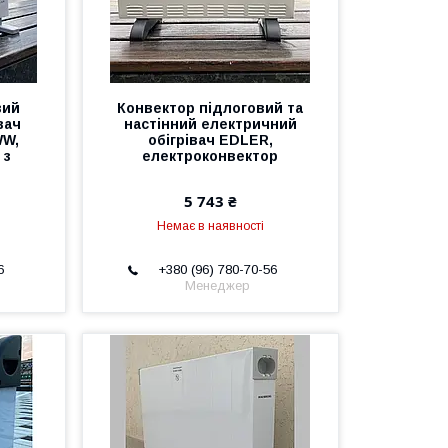
вий
Конвектор підлоговий та
вач
настінний електричний
WW,
обігрівач EDLER,
 з
електроконвектор
5 743 ₴
Немає в наявності
6
+380 (96) 780-70-56
Менеджер