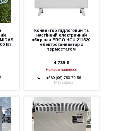
р
Конвектор підлоговий та
вий
настінний електричний
 MIDAS
обігрівач ERGO HCU 211520,
00 Вт,
електроконвектор з
термостатом
4 735 ₴
Немає в наявності
6
+380 (96) 780-70-56
Менеджер