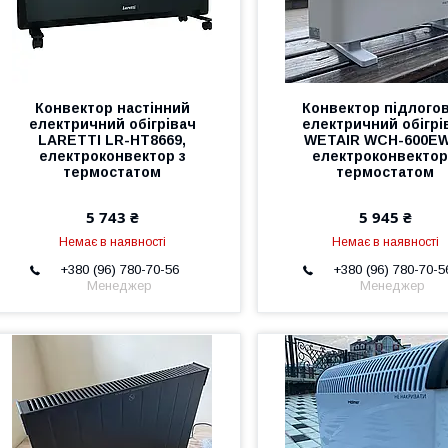
Конвектор настінний
Конвектор підлого
електричний обігрівач
електричний обігрі
LARETTI LR-HT8669,
WETAIR WСH-600E
електроконвектор з
електроконвектор
термостатом
термостатом
5 743 ₴
5 945 ₴
Немає в наявності
Немає в наявності
+380 (96) 780-70-56
+380 (96) 780-70-5
Менеджер
Менеджер