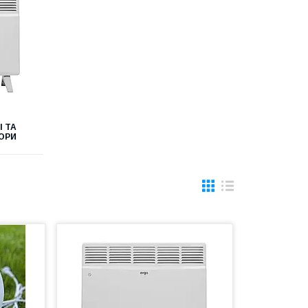
І ТА
ОРИ