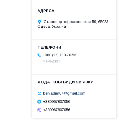
Старопортофранковская 59, 65023,
Одеса, Україна
+380 (96) 780-70-56
Менеджер
belvadim67@gmail.com
+380967807056
+380967807056