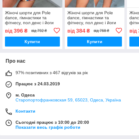
Жіночі шорти для Pole
Жіночі шорти для Pole
Жіно
dance, гімнастики та
dance, гімнастики та
danc
фітнесу, пол денс і йоги
фітнесу, пол денс і йоги
фітн
сині pow
рожево-голуб
син/
396
384
від
₴
від
₴
від
від 792 ₴
від 768 ₴
Купити
Купити
Про нас
97% позитивних з 467 відгуків за рік
Працює з 24.03.2019
м. Одеса
Старопортофранковская 59, 65023, Одеса, Україна
Контакти
Сьогодні працює з 10:00 до 20:00
Показати весь графік роботи