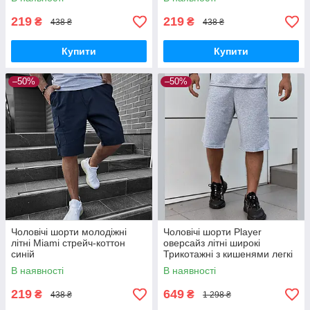
219
219
₴
₴
438 ₴
438 ₴
Купити
Купити
–50%
–50%
Чоловічі шорти молодіжні
Чоловічі шорти Player
літні Miami стрейч-коттон
оверсайз літні широкі
синій
Трикотажні з кишенями легкі
сірі
В наявності
В наявності
219
649
₴
₴
438 ₴
1 298 ₴