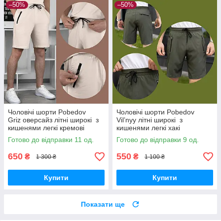
–50%
–50%
Чоловічі шорти Pobedov
Чоловічі шорти Pobedov
Griz оверсайз літні широкі з
Vil’nyy літні широкі з
кишенями легкі кремові
кишенями легкі хакі
Готово до відправки 11 од.
Готово до відправки 9 од.
650
550
₴
₴
1 300 ₴
1 100 ₴
Купити
Купити
Показати ще