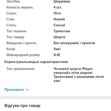
Застібка
Шнурівка
Кількість кишень
4 шт.
Сезон
Літо
Стан
Новий
Стиль
Casual
Тип тканини
Трикотаж
Тип товару
Шорти
Візерунки і принти
Без візерунків і принтів
Колір
Хакі
Міжнародний розмір
S-M
Користувальницькі характеристики
Тип призначення
Чоловічі шорти Player
оверсайз літні широкі
Трикотажні з кишенями легкі
хакі
Приховати
Відгуки про товар