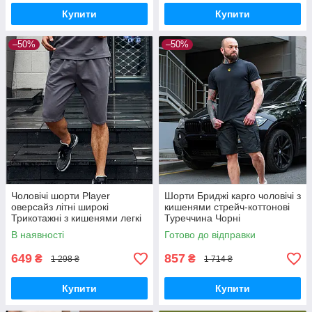
Купити
Купити
–50%
–50%
Чоловічі шорти Player
Шорти Бриджі карго чоловічі з
оверсайз літні широкі
кишенями стрейч-коттонові
Трикотажні з кишенями легкі
Туреччина Чорні
темно-сірі
В наявності
Готово до відправки
649
857
₴
₴
1 298 ₴
1 714 ₴
Купити
Купити