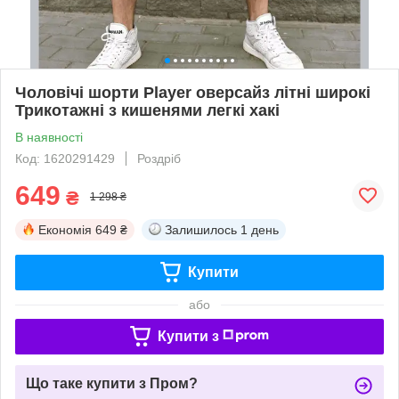
Чоловічі шорти Player оверсайз літні широкі
Трикотажні з кишенями легкі хакі
В наявності
Код: 1620291429
Роздріб
649
₴
1 298 ₴
Економія
649 ₴
Залишилось
1 день
Купити
або
Купити з
Що таке купити з Пром?