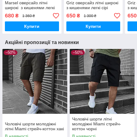
Marsel оверсайз літні
Griz оверсайз літні широкі
Griz
широкі з кишенями легкі
з кишенями легкі сірі
з ки
чорні
680
650
650
₴
₴
1 360 ₴
1 300 ₴
Купити
Купити
Акційні пропозиції та новинки
–50%
–50%
Чоловічі шорти літні
Чоловічі шорти молодіжні
молодіжні Miami стрейч-
літні Miami стрейч-коттон хакі
коттон чорні
В наявності
В наявності