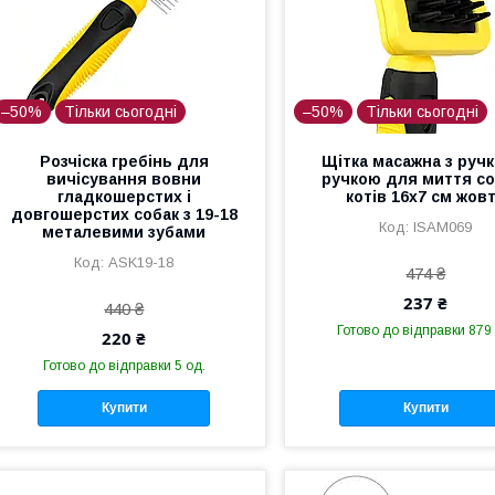
–50%
Тільки сьогодні
–50%
Тільки сьогодні
Розчіска гребінь для
Щітка масажна з руч
вичісування вовни
ручкою для миття со
гладкошерстих і
котів 16x7 см жов
довгошерстих собак з 19-18
ISAM069
металевими зубами
ASK19-18
474 ₴
237 ₴
440 ₴
Готово до відправки 879
220 ₴
Готово до відправки 5 од.
Купити
Купити