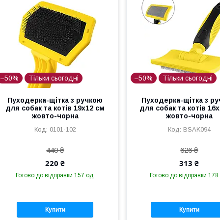
–50%
Тільки сьогодні
–50%
Тільки сьогодні
Пуходерка-щітка з ручкою
Пуходерка-щітка з р
для собак та котів 19х12 см
для собак та котів 16
жовто-чорна
жовто-чорна
0101-102
BSAK094
440 ₴
626 ₴
220 ₴
313 ₴
Готово до відправки 157 од.
Готово до відправки 178
Купити
Купити