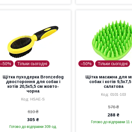
–50%
Тільки сьогодні
–50%
Тільки сьогодні
Щітка пуходерка Bronzedog
Щітка масажна для м
двостороння для собак і
собак і котів 9,5x7,5
котів 20,5х5,5 см жовто-
салатова
чорна
0101-103
HSAE-S
576 ₴
610 ₴
288 ₴
305 ₴
Готово до відправки 11 
Готово до відправки 309 од.