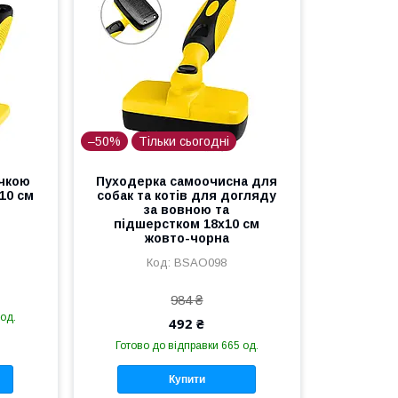
–50%
Тільки сьогодні
учкою
Пуходерка самоочисна для
х10 см
собак та котів для догляду
за вовною та
підшерстком 18х10 см
жовто-чорна
BSAO098
984 ₴
 од.
492 ₴
Готово до відправки 665 од.
Купити