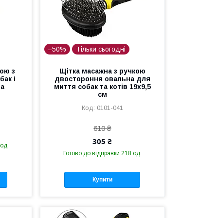
–50%
Тільки сьогодні
кою з
Щітка масажна з ручкою
бак і
двостороння овальна для
та
миття собак та котів 19х9,5
см
0101-041
610 ₴
305 ₴
 од.
Готово до відправки 218 од.
Купити