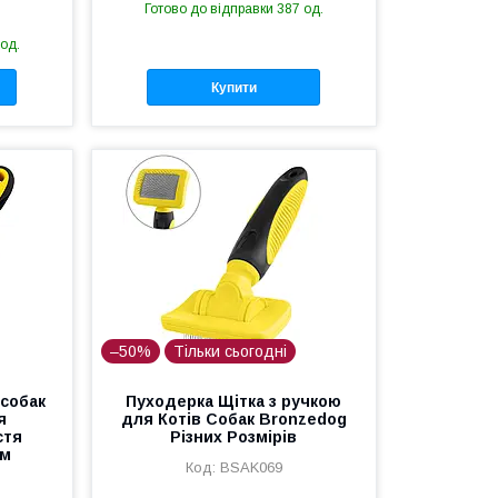
Готово до відправки 387 од.
 од.
Купити
–50%
Тільки сьогодні
 собак
Пуходерка Щітка з ручкою
я
для Котів Собак Bronzedog
стя
Різних Розмірів
см
BSAK069