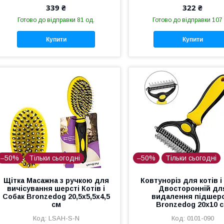
339 ₴
322 ₴
Готово до відправки 81 од.
Готово до відправки 107
Купити
Купити
–50%
Тільки сьогодні
–50%
Тільки сьогодні
Щітка Масажна з ручкою для
Ковтуноріз для котів і
вичісування шерсті Котів і
Двосторонній дл
Собак Bronzedog 20,5х5,5х4,5
видалення підшер
см
Bronzedog 20х10 
LSAH-S-N
0101-090