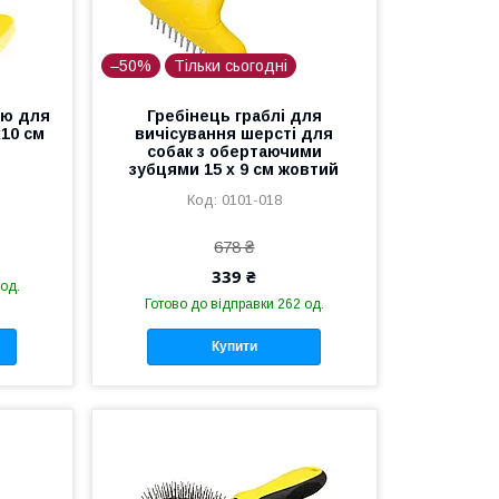
–50%
Тільки сьогодні
ою для
Гребінець граблі для
x10 см
вичісування шерсті для
собак з обертаючими
зубцями 15 х 9 см жовтий
0101-018
678 ₴
339 ₴
 од.
Готово до відправки 262 од.
Купити