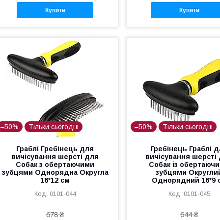
Купити
Купити
–50%
Тільки сьогодні
–50%
Тільки сьогодні
Граблі Гребінець для
Гребінець Граблі 
вичісування шерсті для
вичісування шерсті
Собак з обертаючими
Собак із обертаюч
зубцями Однорядна Округла
зубцями Округли
16*12 см
Однорядний 16*9 
0101-044
0101-045
678 ₴
644 ₴