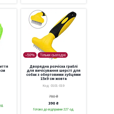
–50%
Тільки сьогодні
иття
Дворядна розчіска граблі
 см
для вичісування шерсті для
собак з обертовими зубцями
15х9 см жовта
0101-019
780 ₴
390 ₴
од.
Готово до відправки 227 од.