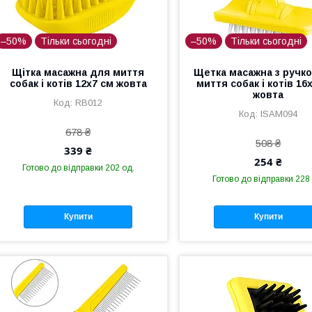
–50%
Тільки сьогодні
–50%
Тільки сьогодні
Щітка масажна для миття
Щетка масажна з ручк
собак і котів 12x7 см жовта
миття собак і котів 16
жовта
RB012
ISAM094
678 ₴
508 ₴
339 ₴
254 ₴
Готово до відправки 202 од.
Готово до відправки 228
Купити
Купити