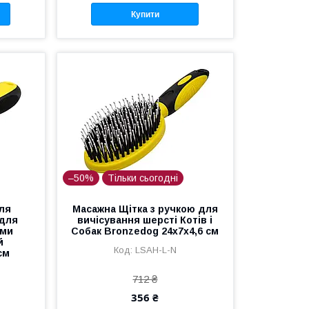
Купити
–50%
Тільки сьогодні
для
Масажна Щітка з ручкою для
 для
вичісування шерсті Котів і
ими
Собак Bronzedog 24х7х4,6 см
й
LSAH-L-N
см
712 ₴
356 ₴