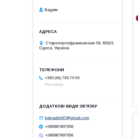
Вадим
Старопортофранковская 59, 65023,
Одеса, Україна
+380 (96) 780-70-56
Менеджер
belvadim67@gmail.com
+380967807056
+380967807056