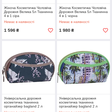
Жіноча Косметичка Чоловіча
Жіноча Косметичка Чоловіча
Дорожня Велика 5л Тканинна
Дорожня Велика 5л Тканинна
4 в 1 сіра
4 в 1 чорна
Немає в наявності
Немає в наявності
1 596
1 980
₴
₴
Універсальна дорожня
Універсальна дорожня
косметичка тканинна
косметичка тканинна
органайзер bagland 2 л
органайзер bagland 2 л
сублімація з принтом на одне
сублімація з принтом на одне