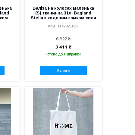
ленька
Валіза на колесах маленька
gland
(S) тканинна 31л. Bagland
мком
Stella з кодовим замком синя
1142821823
6 822 ₴
3 411 ₴
Готово до відправки
Купити