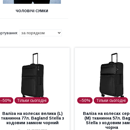
ЧОЛОВІЧІ СУМКИ
–50%
Тільки сьогодні
–50%
Тільки сьогодні
Валіза на колесах велика (L)
Валіза на колесах се
тканинна 77л. Bagland Stella з
(M) тканинна 57л. Ba
кодовим замком чорний
Stella з кодовим за
чорна