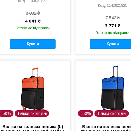
1143021828
1142921825
8 082 ₴
7 542 ₴
4 041 ₴
3 771 ₴
Готово до відправки
Готово до відправки
Купити
Купити
–50%
Тільки сьогодні
–50%
Тільки сьогодні
Валіза на колесах велика (L)
Валіза на колесах вели