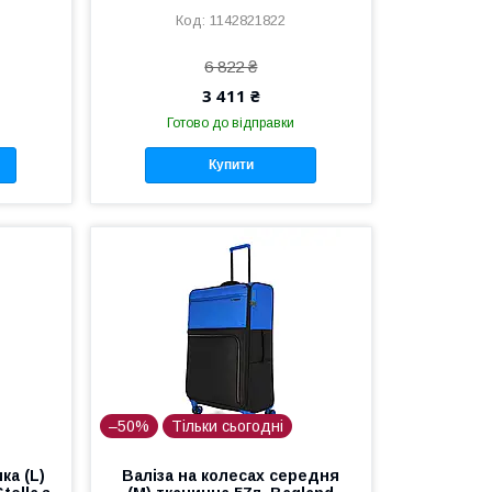
1142821822
6 822 ₴
3 411 ₴
Готово до відправки
Купити
–50%
Тільки сьогодні
ка (L)
Валіза на колесах середня