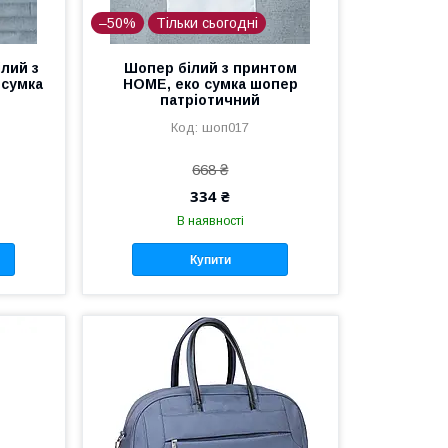
–50%
Тільки сьогодні
ілий з
Шопер білий з принтом
 сумка
HOME, еко сумка шопер
патріотичний
шоп017
668 ₴
334 ₴
В наявності
Купити