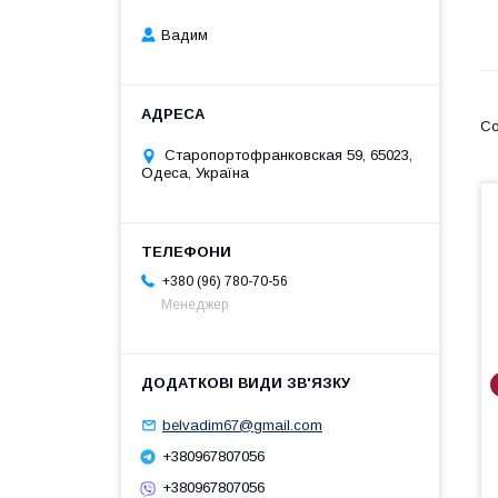
Вадим
Старопортофранковская 59, 65023,
Одеса, Україна
+380 (96) 780-70-56
Менеджер
belvadim67@gmail.com
+380967807056
+380967807056