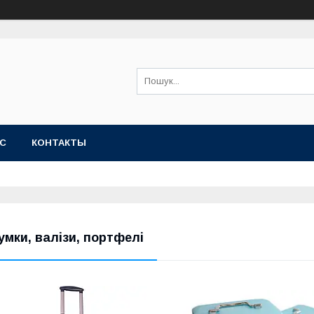
АС
КОНТАКТЫ
умки, валізи, портфелі