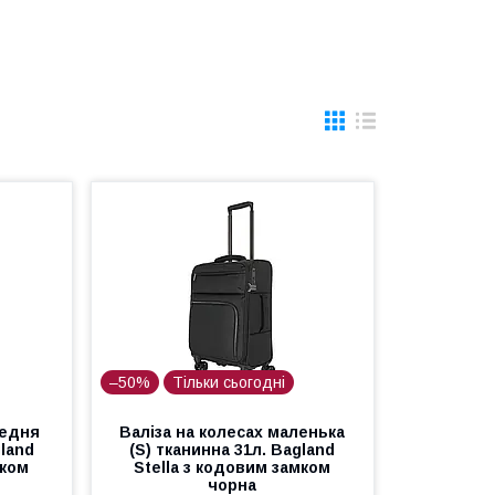
–50%
Тільки сьогодні
редня
Валіза на колесах маленька
gland
(S) тканинна 31л. Bagland
мком
Stella з кодовим замком
чорна