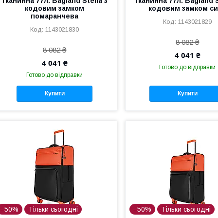
тканинна 77л. Bagland Stella з
тканинна 77л. Bagland S
кодовим замком
кодовим замком с
помаранчева
1143021829
1143021830
8 082 ₴
8 082 ₴
4 041 ₴
4 041 ₴
Готово до відправки
Готово до відправки
Купити
Купити
–50%
Тільки сьогодні
–50%
Тільки сьогодні