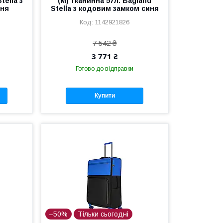
tella з
(M) тканинна 57л. Bagland
иня
Stella з кодовим замком синя
1142921826
7 542 ₴
3 771 ₴
Готово до відправки
Купити
–50%
Тільки сьогодні