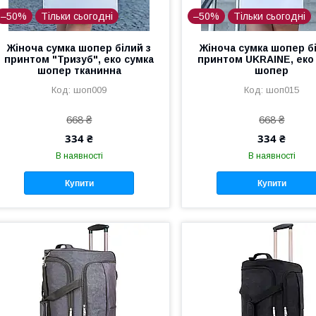
–50%
Тільки сьогодні
–50%
Тільки сьогодні
Жіноча сумка шопер білий з
Жіноча сумка шопер б
принтом "Тризуб", еко сумка
принтом UKRAINE, еко
шопер тканинна
шопер
шоп009
шоп015
668 ₴
668 ₴
334 ₴
334 ₴
В наявності
В наявності
Купити
Купити