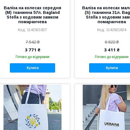
Валіза на колесах середня
Валіза на колесах ма
(M) тканинна 57л. Bagland
(S) тканинна 31л. Ba
Stella з кодовим замком
Stella з кодовим за
помаранчева
помаранчева
1142921827
1142821824
7 542 ₴
6 822 ₴
3 771 ₴
3 411 ₴
Готово до відправки
Готово до відправки
Купити
Купити