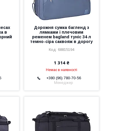
лесах
Дорожня сумка багленд з
ка в
лямками і плечовим
чорний
ременем bagland туніс 34 л
темно-сіра саквояж в дорогу
68815194
1 314 ₴
Немає в наявності
6
+380 (96) 780-70-56
Менеджер